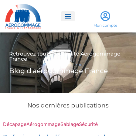
Mon compte
Retrouvez toute l'actualité Aerogommage
France
Blog d'aérogommage France
Nos dernières publications
Décapage
Aérogommage
Sablage
Sécurité