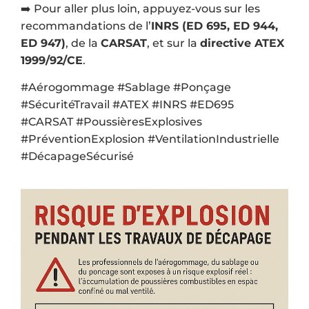
➡️ Pour aller plus loin, appuyez-vous sur les
recommandations de l’
INRS (ED 695, ED 944,
ED 947)
, de la
CARSAT
, et sur la
directive ATEX
1999/92/CE
.
#Aérogommage #Sablage #Ponçage
#SécuritéTravail #ATEX #INRS #ED695
#CARSAT #PoussièresExplosives
#PréventionExplosion #VentilationIndustrielle
#DécapageSécurisé