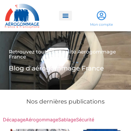
Mon compte
Retrouvez toute l'actualité Aerogommage
France
Blog d'aérogommage France
Nos dernières publications
Décapage
Aérogommage
Sablage
Sécurité