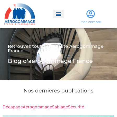
Mon compte
Retrouvez toute l'actualité Aerogommage
France
Blog d'aérogommage France
Nos dernières publications
Décapage
Aérogommage
Sablage
Sécurité