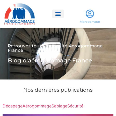
Mon compte
Retrouvez toute l'actualité Aerogommage
France
Blog d'aérogommage France
Nos dernières publications
Décapage
Aérogommage
Sablage
Sécurité