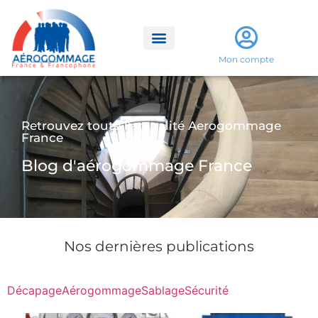
Mon compte
Retrouvez toute l'actualité Aerogommage
France
Blog d'aérogommage France
Nos dernières publications
Décapage
Aérogommage
Sablage
Sécurité