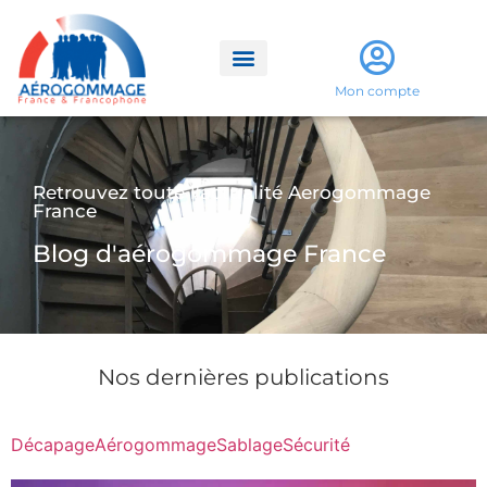
Mon compte
Retrouvez toute l'actualité Aerogommage
France
Blog d'aérogommage France
Nos dernières publications
Décapage
Aérogommage
Sablage
Sécurité