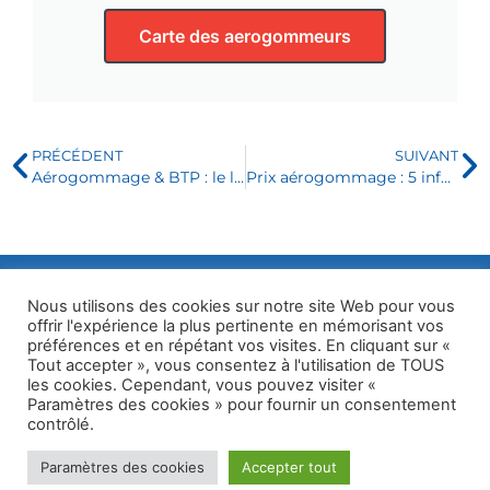
Carte des aerogommeurs
PRÉCÉDENT
SUIVANT
Aérogommage & BTP : le levier du réemploi des matériaux de construction
Prix aérogommage : 5 infos clés et tarifs détaillés ⏱️
Nous utilisons des cookies sur notre site Web pour vous
offrir l'expérience la plus pertinente en mémorisant vos
préférences et en répétant vos visites. En cliquant sur «
Tout accepter », vous consentez à l'utilisation de TOUS
les cookies. Cependant, vous pouvez visiter «
Facebook
06 13 52 13 88
Paramètres des cookies » pour fournir un consentement
3 rue du moulin, 54330 Vézelise
contrôlé.
Paramètres des cookies
Accepter tout
© Copyright 2021 - Création Océan Digital - Activateur numérique