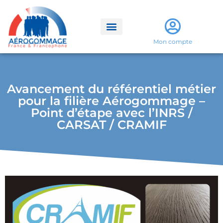
Mon compte
Avancement du référentiel métier
pour la filière Aérogommage –
Point d’étape avec l’INRS /
CARSAT / CRAMIF